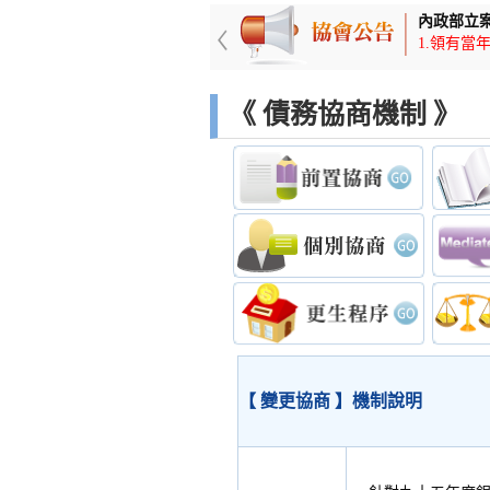
內政部立
月繳8785元
1.領有
《 債務協商機制 》
【
變更協商
】機制說明