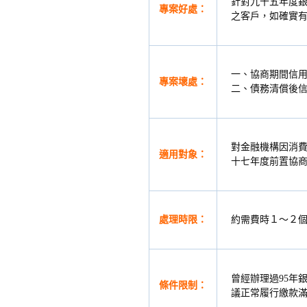
針對九十五年度銀
專案好處：
之客戶，如確實有
一、協商期間信
專案壞處：
二、債務清償後
對金融機構因消費
適用對象：
十七年度前置協
處理時限：
約需費時１～２
曾經辦理過95年
條件限制：
議正常履行繳款