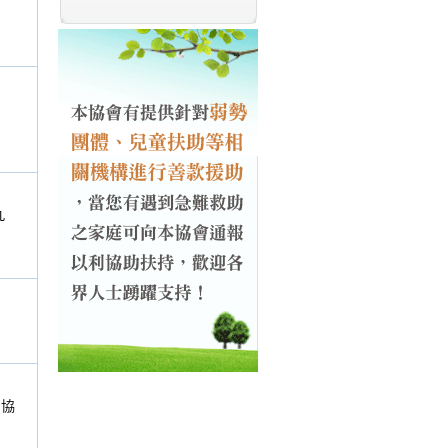
）
九
的協