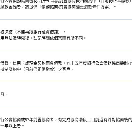
行公會債務協商機制/九十七年度前置協商機制履約中（目前仍正常繳款
繳款困難者，將提供「債務協商/前置協商變更還款條件方案」。
用被凍結（不能再跟銀行融資借錢）。
信用無法及時恢復，註記時間依個案而有所不同。
借貸、信用卡或現金契約而負債務，九十五年度銀行公會債務協商機制/
商機制履約中（目前仍正常繳款）之客戶。
個月。
銀行公會協商或97年前置協商者，有完成協商階段且目前還有針對協商後
滿一年以上者。