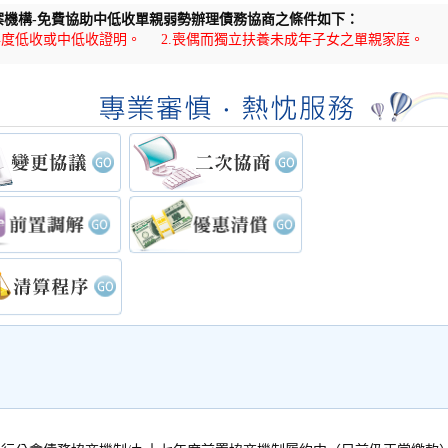
案機構-免費協助中低收單親弱勢辦理債務協商之條件如下：
當年度低收或中低收證明。 2.喪偶而獨立扶養未成年子女之單親家庭。