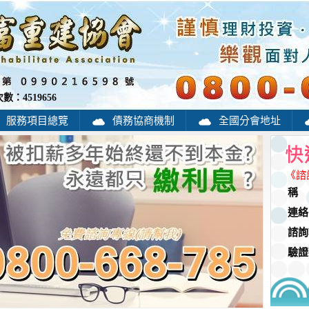
次數：
4519656
服務項目總覽
債務協商機制
全國分會地址
《諮
稱
連絡
諮詢
驗證