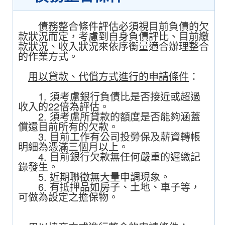
債務整合條件評估必須視目前負債的欠
款狀況而定，考慮到自身負債評比、目前繳
款狀況、收入狀況來依序衡量適合辦理整合
的作業方式。
用以貸款、代償方式進行的申請條件
：
1. 須考慮銀行負債比是否接近或超過
收入的22倍為評估。
2. 須考慮所貸款的額度是否能夠涵蓋
償還目前所有的欠款。
3. 目前工作有公司投勞保及薪資轉帳
明細為憑滿三個月以上。
4. 目前銀行欠款無任何嚴重的遲繳記
錄發生。
5. 近期聯徵無大量申調現象。
6. 有抵押品如房子、土地、車子等，
可做為設定之擔保物。