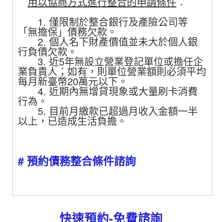
用以協商方式進行整合的申請條件
：
1. 僅限制於整合銀行及產險公司等
「無擔保」債務欠款。
2. 個人名下財產價值並未大於個人銀
行負債欠款。
3. 近5年無設立營業登記單位或擔任企
業負責人；如有，則單位營業額則必須平均
每月新臺幣20萬元以下。
4. 近期內無增貸現象或大量刷卡消費
行為。
5. 目前月繳款已超過月收入金額一半
以上，已造成生活負擔。
#
預約債務整合條件諮詢
快速預約-免費諮詢